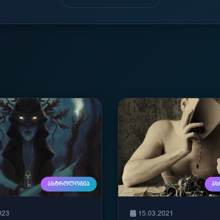
ᲐᲡᲢᲠᲝᲚᲝᲒᲘᲐ
Ა
023
15.03.2021