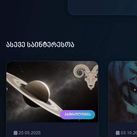
ᲐᲡᲔᲕᲔ ᲡᲐᲘᲜᲢᲔᲠᲔᲡᲝᲐ
ᲐᲡᲢᲠᲝᲚᲝᲒᲘᲐ
25.05.2025
03.10.2