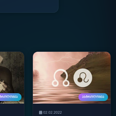
ᲡᲢᲠᲝᲚᲝᲒᲘᲐ
ᲐᲡᲢᲠᲝᲚᲝᲒᲘᲐ
02.02.2022