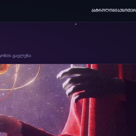
ᲐᲡᲢᲠᲝᲚᲝᲒᲘᲐ
ᲔᲖᲝᲗᲔᲠ
ონის გავლენა