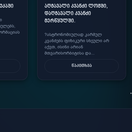
ᲣᲙᲐᲨᲘ
ᲐᲦᲛᲐᲕᲐᲚᲘ ᲙᲕᲐᲜᲫᲘ ᲚᲝᲛᲨᲘ,
ᲓᲐᲦᲛᲐᲕᲐᲚᲘ ᲙᲕᲐᲜᲫᲘ
ი
ᲛᲔᲠᲬᲧᲣᲚᲨᲘ.
ულებს,
ფორმაციას
?ასტრონომიულად კარმულ
კვანძებს ფიზიკური სხეული არ
აქვთ, ისინი არიან
მთვარისორბიტისა და...
ᲬᲐᲙᲘᲗᲮᲕᲐ