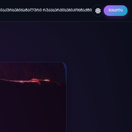
ᲘᲐ
ᲙᲣᲠᲡᲔᲑᲘ
ᲜᲐᲢᲐᲚᲣᲠᲘ ᲠᲣᲙᲐ
ᲡᲔᲠᲕᲘᲡᲔᲑᲘ
ᲙᲝᲜᲢᲐᲥᲢᲘ
ᲨᲔᲡᲕᲚᲐ