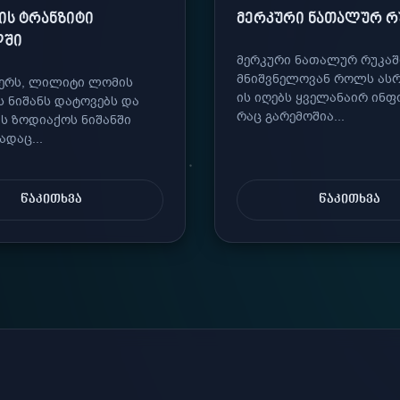
Ს ᲢᲠᲐᲜᲖᲘᲢᲘ
ᲛᲔᲠᲙᲣᲠᲘ ᲜᲐᲗᲐᲚᲣᲠ Რ
ᲚᲨᲘ
მერკური ნათალურ რუკაშ
მნიშვნელოვან როლს ასრ
ბერს, ლილიტი ლომის
ის იღებს ყველანაირ ინ
 ნიშანს დატოვებს და
რაც გარემოშია...
ს ზოდიაქოს ნიშანში
ადაც...
ᲬᲐᲙᲘᲗᲮᲕᲐ
ᲬᲐᲙᲘᲗᲮᲕᲐ