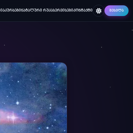
ᲘᲐ
ᲙᲣᲠᲡᲔᲑᲘ
ᲜᲐᲢᲐᲚᲣᲠᲘ ᲠᲣᲙᲐ
ᲡᲔᲠᲕᲘᲡᲔᲑᲘ
ᲙᲝᲜᲢᲐᲥᲢᲘ
ᲨᲔᲡᲕᲚᲐ