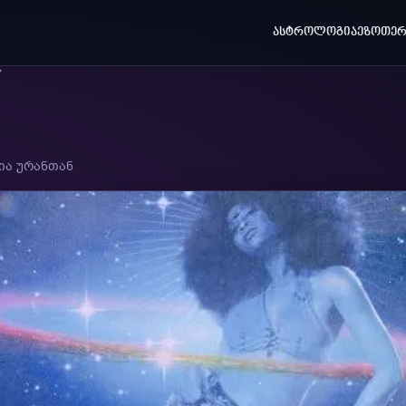
ᲐᲡᲢᲠᲝᲚᲝᲒᲘᲐ
ᲔᲖᲝᲗᲔᲠ
ია ურანთან