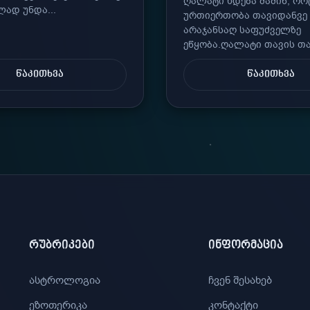
ღალატი ხდება მაშინ, რო
ად უნდა...
ურთიერთობა თავიდანვე
არაჯანსაღ საფუძველზე
ეწყობა.ღალატი თავის თავ
ᲬᲐᲙᲘᲗᲮᲕᲐ
ᲬᲐᲙᲘᲗᲮᲕᲐ
ᲠᲣᲑᲠᲘᲙᲔᲑᲘ
ᲘᲜᲤᲝᲠᲛᲐᲪᲘᲐ
ასტროლოგია
ჩვენ შესახებ
ეზოთერიკა
კონტაქტი