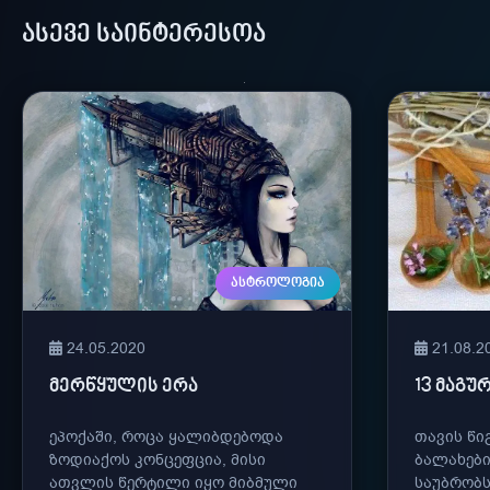
ᲐᲡᲔᲕᲔ ᲡᲐᲘᲜᲢᲔᲠᲔᲡᲝᲐ
ᲐᲡᲢᲠᲝᲚᲝᲒᲘᲐ
24.05.2020
21.08.2
ᲛᲔᲠᲬᲧᲣᲚᲘᲡ ᲔᲠᲐ
13 ᲛᲐᲒᲣ
ეპოქაში, როცა ყალიბდებოდა
თავის წი
ზოდიაქოს კონცეფცია, მისი
ბალახები
ათვლის წერტილი იყო მიბმული
საუბრობს