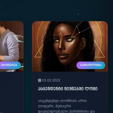
ᲔᲖᲝᲗᲔᲠᲘᲐ
ᲐᲡᲢᲠᲝᲚᲝᲒᲘᲐ
03.02.2022
ᲐᲡᲪᲔᲜᲓᲔᲜᲢᲘ ᲜᲘᲨᲜᲔᲑᲨᲘ ᲚᲝᲛᲘ
ასცენდენტი ლომშიის არის
ლიდერი, მეთაური
დაჯილდოებული ქარიზმითა და