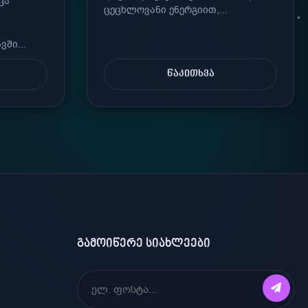
ცა
ცეცხლოვანი ენერგიით,...
ში...
ᲬᲐᲙᲘᲗᲮᲕᲐ
ᲒᲐᲛᲝᲘᲬᲔᲠᲔ ᲡᲘᲐᲮᲚᲔᲔᲑᲘ