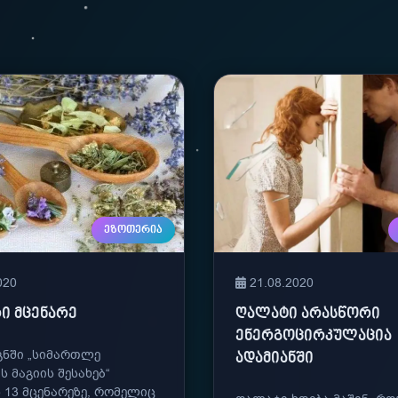
ᲔᲖᲝᲗᲔᲠᲘᲐ
020
21.08.2020
ᲠᲘ ᲛᲪᲔᲜᲐᲠᲔ
ᲦᲐᲚᲐᲢᲘ ᲐᲠᲐᲡᲬᲝᲠᲘ
ᲔᲜᲔᲠᲒᲝᲪᲘᲠᲙᲣᲚᲐᲪᲘᲐ
გნში „სიმართლე
ᲐᲓᲐᲛᲘᲐᲜᲨᲘ
ს მაგიის შესახებ“
 13 მცენარეზე, რომელიც