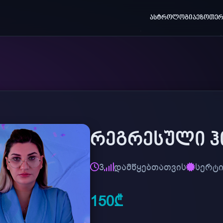
ᲐᲡᲢᲠᲝᲚᲝᲒᲘᲐ
ᲔᲖᲝᲗᲔᲠ
ᲠᲔᲒᲠᲔᲡᲣᲚᲘ Ჰ
3
დამწყებთათვის
სერტ
150₾